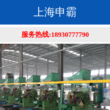
上海申霸
服务热线:
18930777790