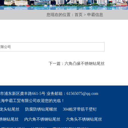
您现在的位置：
首页
>
申霸信息
有限公司
下一篇：六角凸缘不锈钢钻尾丝
东新区龚丰路661-5号 业务邮箱：61565075@qq.com
尼龙头钻尾丝
防腐防锈钻尾螺丝
304粗牙带筋干壁钉
锈钢钻尾丝
内六角不锈钢钻尾丝
六角头不锈钢钻尾丝